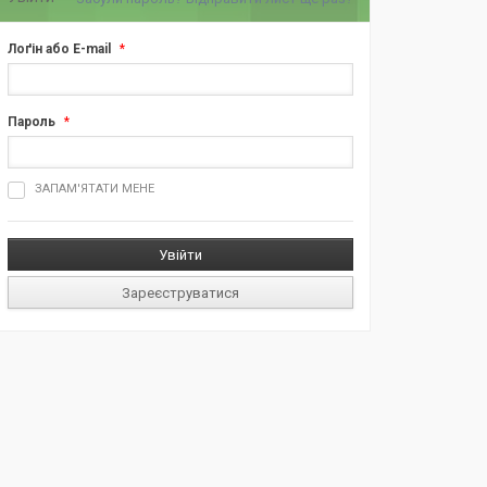
Лоґін або E-mail
*
Пароль
*
ш
ЗАПАМ'ЯТАТИ МЕНЕ
д