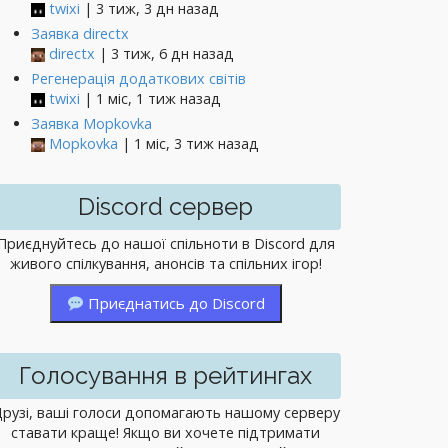
twixi
| 3 тиж, 3 дн назад
Заявка directx
directx
| 3 тиж, 6 дн назад
Регенерація додаткових світів
twixi
| 1 міс, 1 тиж назад
Заявка Mopkovka
Mopkovka
| 1 міс, 3 тиж назад
Discord сервер
Приєднуйтесь до нашої спільноти в Discord для
живого спілкування, анонсів та спільних ігор!
Приєднатись до Discord
Голосування в рейтингах
рузі, ваші голоси допомагають нашому серверу
ставати краще! Якщо ви хочете підтримати