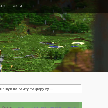
вер
MCBE
e
Увійти
Забули пароль?
Відправити лист ще раз?