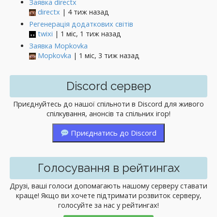
Заявка directx
directx
| 4 тиж назад
Регенерація додаткових світів
twixi
| 1 міс, 1 тиж назад
Заявка Mopkovka
Mopkovka
| 1 міс, 3 тиж назад
Discord сервер
Приєднуйтесь до нашої спільноти в Discord для живого
спілкування, анонсів та спільних ігор!
Приєднатись до Discord
Голосування в рейтингах
Друзі, ваші голоси допомагають нашому серверу ставати
краще! Якщо ви хочете підтримати розвиток серверу,
голосуйте за нас у рейтингах!