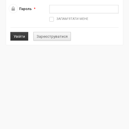
п
Пароль
*
о
ш
ЗАПАМ'ЯТАТИ МЕНЕ
у
к
у
д
л
я
: