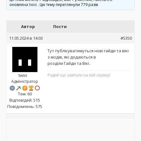
оновлена
twixi
. Цю тему переглянули 779 разів
Автор
Пости
11.05.2024 в 14:03
#5350
Тут публікуватимуться нові гайди та вікі
з модів, які додаються в
розділи
Гайди
та
Вікі
.
twixi
Радий що завітали на мій сервер!
Адміністратор
Тем: 60
Відповідей: 515
Повідомлень: 575