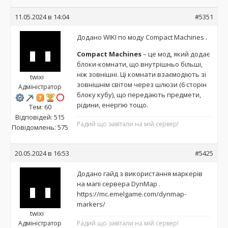
11.05.2024 в 14:04
#5351
Додано WIKI по моду
Compact Machines
.
Compact Machines
– це мод, який додає
блоки-комнати, що внутрішньо більші,
ніж зовнішні. Ці комнати взаємодіють зі
twixi
зовнішнім світом через шлюзи (6 сторін
Адміністратор
блоку кубу), що передають предмети,
рідини, енергію тощо.
Тем: 60
Відповідей: 515
Радий що завітали на мій сервер!
Повідомлень: 575
20.05.2024 в 16:53
#5425
Додано гайд з використання маркерів
на
мапі сервера DynMap
.
https://mc.emelgame.com/dynmap-
markers/
twixi
Адміністратор
Радий що завітали на мій сервер!