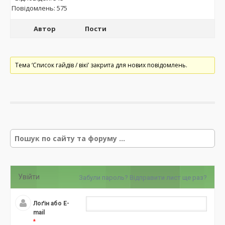
Повідомлень: 575
Автор
Пости
Тема ‘Список гайдів / вікі’ закрита для нових повідомлень.
Р
е
з
у
л
Увійти
Забули пароль?
Відправити лист ще раз?
ь
т
а
Лоґін або E-
т
mail
*
и