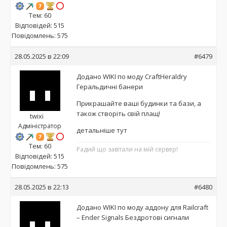
Тем: 60
Відповідей: 515
Повідомлень: 575
28.05.2025 в 22:09
#6479
Додано WIKI по моду CraftHeraldry
Геральдичні банери
Прикрашайте ваші будинки та бази, а
також створіть свій плащ!
twixi
Адміністратор
детальніше тут
Тем: 60
Радий що завітали на мій сервер!
Відповідей: 515
Повідомлень: 575
28.05.2025 в 22:13
#6480
Додано WIKI по моду аддону для Railcraft
– Ender Signals Бездротові сигнали