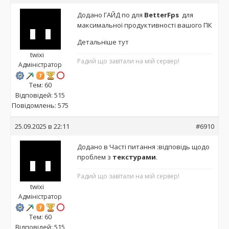
Додано ГАЙД по для
BetterFps
для
максимальної продуктивності вашого ПК
Детальніше тут
twixi
Радий що завітали на мій сервер!
Адміністратор
Тем: 60
Відповідей: 515
Повідомлень: 575
25.09.2025 в 22:11
#6910
Додано в Часті питання :відповідь щодо
проблем з
текстурами
.
Радий що завітали на мій сервер!
twixi
Адміністратор
Тем: 60
Відповідей: 515