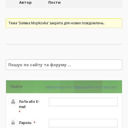
Автор
Пости
Тема ‘Заявка Mopkovka’ закрита для нових повідомлень.
Р
е
з
у
л
Увійти
Забули пароль?
Відправити лист ще раз?
ь
т
а
Лоґін або E-
т
mail
*
и
п
Пароль
*
о