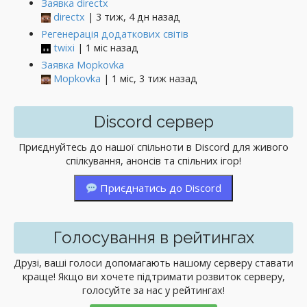
Заявка directx
directx
| 3 тиж, 4 дн назад
Регенерація додаткових світів
twixi
| 1 міс назад
Заявка Mopkovka
Mopkovka
| 1 міс, 3 тиж назад
Discord сервер
Приєднуйтесь до нашої спільноти в Discord для живого
спілкування, анонсів та спільних ігор!
Приєднатись до Discord
Голосування в рейтингах
Друзі, ваші голоси допомагають нашому серверу ставати
краще! Якщо ви хочете підтримати розвиток серверу,
голосуйте за нас у рейтингах!