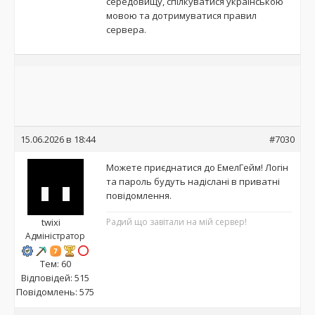
середовищу, спілкуватися українською
мовою та дотримуватися правил
сервера.
15.06.2026 в 18:44
#7030
Можете приєднатися до ЕмелГейм! Логін
та пароль будуть надіслані в приватні
повідомлення.
twixi
Радий що завітали на мій сервер!
Адміністратор
Тем: 60
Відповідей: 515
Повідомлень: 575