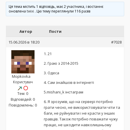
Ця тема містить 1 відповідь, має 2 участника, і востаннє
оновлена
twixi
. Цю тему переглянули 116 разів
Автор
Пости
15.06.2026 в 18:20
#7028
1. 21
2. Граю з 2014-2015
3. Одеса
Mopkovka
Користувач
4. Сам знайшов в інтернеті
5.mishani_k інстаграм
Тем: 0
Відповідей: 0
6. Я зрозумів, що на сервері потрібно
Повідомлень: 0
грати чесно, не використовувати чіти та
баги, не руйнувати і не красти у інших
гравців. Також потрібно поважати чужу
працю, не шкодити навколишньому