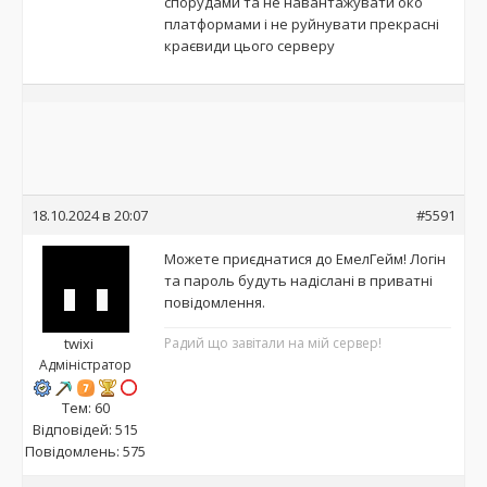
спорудами та не навантажувати око
платформами і не руйнувати прекрасні
краєвиди цього серверу
18.10.2024 в 20:07
#5591
Можете приєднатися до ЕмелГейм! Логін
та пароль будуть надіслані в приватні
повідомлення.
twixi
Радий що завітали на мій сервер!
Адміністратор
Тем: 60
Відповідей: 515
Повідомлень: 575