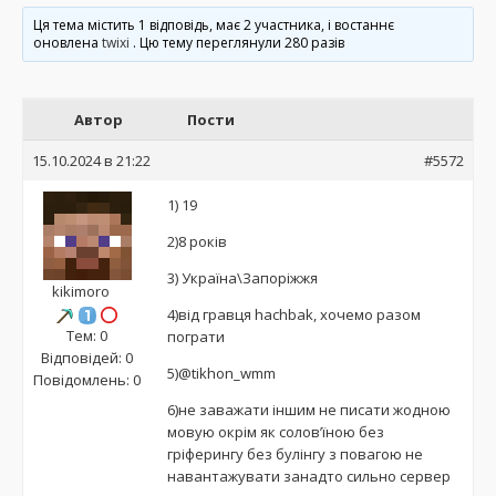
Ця тема містить 1 відповідь, має 2 участника, і востаннє
оновлена
twixi
. Цю тему переглянули 280 разів
Автор
Пости
15.10.2024 в 21:22
#5572
1) 19
2)8 років
3) Україна\Запоріжжя
kikimoro
4)від гравця hachbak, хочемо разом
Тем: 0
пограти
Відповідей: 0
5)@tikhon_wmm
Повідомлень: 0
6)не заважати іншим не писати жодною
мовую окрім як солов’їною без
гріферингу без булінгу з повагою не
навантажувати занадто сильно сервер