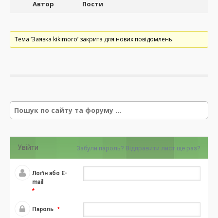
Автор
Пости
Тема ‘Заявка kikimoro’ закрита для нових повідомлень.
Р
е
з
у
л
Увійти
Забули пароль?
Відправити лист ще раз?
ь
т
а
Лоґін або E-
т
mail
*
и
п
Пароль
*
о