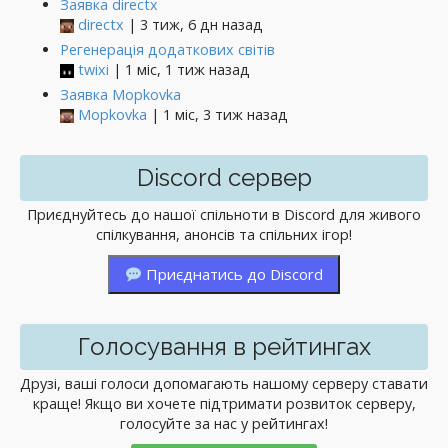
Заявка directx
directx
| 3 тиж, 6 дн назад
Регенерація додаткових світів
twixi
| 1 міс, 1 тиж назад
Заявка Mopkovka
Mopkovka
| 1 міс, 3 тиж назад
Discord сервер
Приєднуйтесь до нашої спільноти в Discord для живого
спілкування, анонсів та спільних ігор!
Приєднатись до Discord
Голосування в рейтингах
Друзі, ваші голоси допомагають нашому серверу ставати
краще! Якщо ви хочете підтримати розвиток серверу,
голосуйте за нас у рейтингах!