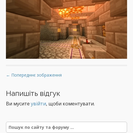
P
← Попередннє зображення
o
s
Напишіть відгук
t
Ви мусите
увійти
, щоби коментувати.
n
a
v
Р
i
е