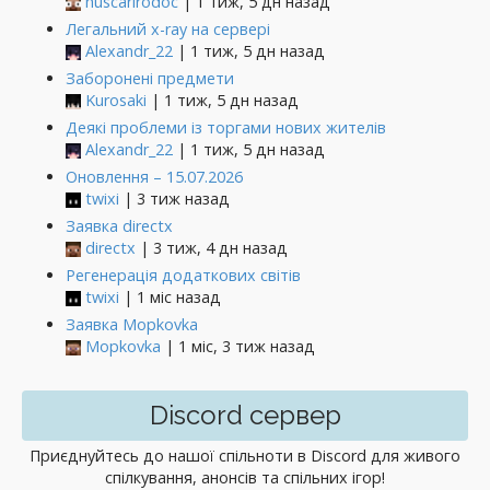
huscarlrodoc
| 1 тиж, 5 дн назад
Легальний x-ray на сервері
Alexandr_22
| 1 тиж, 5 дн назад
Заборонені предмети
Kurosaki
| 1 тиж, 5 дн назад
Деякі проблеми із торгами нових жителів
Alexandr_22
| 1 тиж, 5 дн назад
Оновлення – 15.07.2026
twixi
| 3 тиж назад
Заявка directx
directx
| 3 тиж, 4 дн назад
Регенерація додаткових світів
twixi
| 1 міс назад
Заявка Mopkovka
Mopkovka
| 1 міс, 3 тиж назад
Discord сервер
Приєднуйтесь до нашої спільноти в Discord для живого
спілкування, анонсів та спільних ігор!