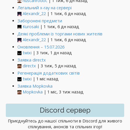
huscarlrodoc
| 1 тиж, 6 дн назад
Легальний x-ray на сервері
Alexandr_22
| 1 тиж, 6 дн назад
Заборонені предмети
Kurosaki
| 1 тиж, 6 дн назад
Деякі проблеми із торгами нових жителів
Alexandr_22
| 1 тиж, 6 дн назад
Оновлення – 15.07.2026
twixi
| 3 тиж, 1 дн назад
Заявка directx
directx
| 3 тиж, 5 дн назад
Регенерація додаткових світів
twixi
| 1 міс назад
Заявка Mopkovka
Mopkovka
| 1 міс, 3 тиж назад
Discord сервер
Приєднуйтесь до нашої спільноти в Discord для живого
спілкування, анонсів та спільних ігор!