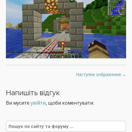
P
Наступне зображення →
o
s
Напишіть відгук
t
Ви мусите
увійти
, щоби коментувати.
n
a
v
Р
i
е