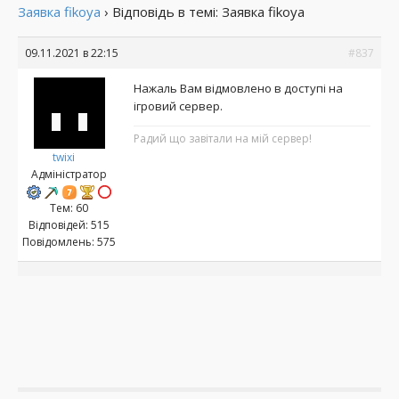
Заявка fikoya
›
Відповідь в темі: Заявка fikoya
09.11.2021 в 22:15
#837
Нажаль Вам відмовлено в доступі на
ігровий сервер.
Радий що завітали на мій сервер!
twixi
Адміністратор
Тем: 60
Відповідей: 515
Повідомлень: 575