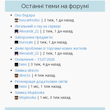
Останні теми на форумі
Око Ендера
huscarlrodoc
| 2 тиж, 1 дн назад
Легальний x-ray на сервері
Alexandr_22
| 2 тиж, 1 дн назад
Заборонені предмети
Kurosaki
| 2 тиж, 1 дн назад
Деякі проблеми із торгами нових жителів
Alexandr_22
| 2 тиж, 1 дн назад
Оновлення – 15.07.2026
twixi
| 3 тиж, 4 дн назад
Заявка directx
directx
| 4 тиж назад
Регенерація додаткових світів
twixi
| 1 міс, 1 тиж назад
Заявка Mopkovka
Mopkovka
| 1 міс, 3 тиж назад