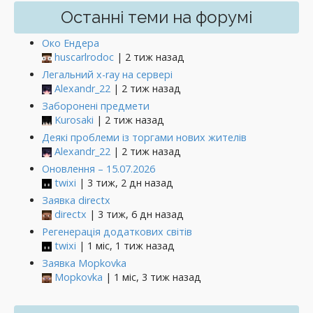
Останні теми на форумі
Око Ендера
huscarlrodoc
| 2 тиж назад
Легальний x-ray на сервері
Alexandr_22
| 2 тиж назад
Заборонені предмети
Kurosaki
| 2 тиж назад
Деякі проблеми із торгами нових жителів
Alexandr_22
| 2 тиж назад
Оновлення – 15.07.2026
twixi
| 3 тиж, 2 дн назад
Заявка directx
directx
| 3 тиж, 6 дн назад
Регенерація додаткових світів
twixi
| 1 міс, 1 тиж назад
Заявка Mopkovka
Mopkovka
| 1 міс, 3 тиж назад