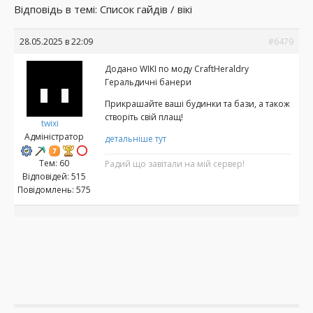
Відповідь в темі: Список гайдів / вікі
28.05.2025 в 22:09
#6479
Додано WIKI по моду CraftHeraldry
Геральдичні банери
Прикрашайте ваші будинки та бази, а також
створіть свій плащ!
twixi
Адміністратор
детальніше тут
Тем: 60
Радий що завітали на мій сервер!
Відповідей: 515
Повідомлень: 575