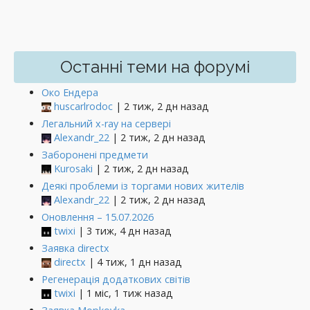
Останні теми на форумі
Око Ендера
huscarlrodoc
| 2 тиж, 2 дн назад
Легальний x-ray на сервері
Alexandr_22
| 2 тиж, 2 дн назад
Заборонені предмети
Kurosaki
| 2 тиж, 2 дн назад
Деякі проблеми із торгами нових жителів
Alexandr_22
| 2 тиж, 2 дн назад
Оновлення – 15.07.2026
twixi
| 3 тиж, 4 дн назад
Заявка directx
directx
| 4 тиж, 1 дн назад
Регенерація додаткових світів
twixi
| 1 міс, 1 тиж назад