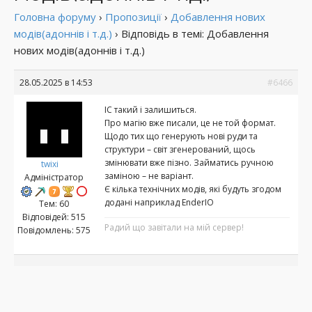
Головна форуму
›
Пропозиції
›
Добавлення нових
модів(адоннів і т.д.)
›
Відповідь в темі: Добавлення
нових модів(адоннів і т.д.)
28.05.2025 в 14:53
#6466
IC такий і залишиться.
Про магію вже писали, це не той формат.
Щодо тих що генерують нові руди та
структури – світ згенерований, щось
змінювати вже пізно. Займатись ручною
twixi
заміною – не варіант.
Адміністратор
Є кілька технічних модів, які будуть згодом
додані наприклад EnderIO
Тем: 60
Відповідей: 515
Радий що завітали на мій сервер!
Повідомлень: 575