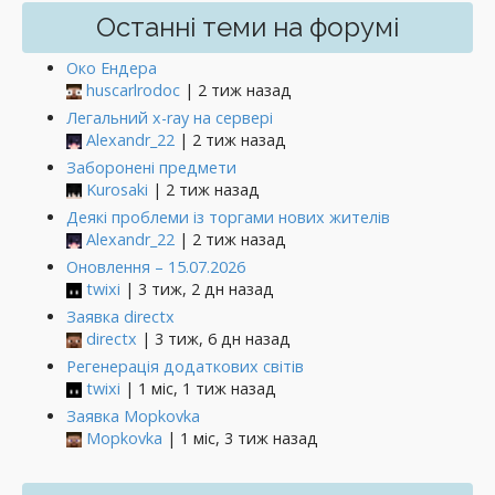
Останні теми на форумі
Око Ендера
huscarlrodoc
| 2 тиж назад
Легальний x-ray на сервері
Alexandr_22
| 2 тиж назад
Заборонені предмети
Kurosaki
| 2 тиж назад
Деякі проблеми із торгами нових жителів
Alexandr_22
| 2 тиж назад
Оновлення – 15.07.2026
twixi
| 3 тиж, 2 дн назад
Заявка directx
directx
| 3 тиж, 6 дн назад
Регенерація додаткових світів
twixi
| 1 міс, 1 тиж назад
Заявка Mopkovka
Mopkovka
| 1 міс, 3 тиж назад