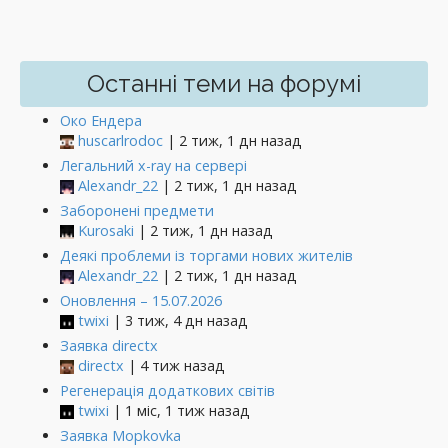
Останні теми на форумі
Око Ендера
huscarlrodoc
| 2 тиж, 1 дн назад
Легальний x-ray на сервері
Alexandr_22
| 2 тиж, 1 дн назад
Заборонені предмети
Kurosaki
| 2 тиж, 1 дн назад
Деякі проблеми із торгами нових жителів
Alexandr_22
| 2 тиж, 1 дн назад
Оновлення – 15.07.2026
twixi
| 3 тиж, 4 дн назад
Заявка directx
directx
| 4 тиж назад
Регенерація додаткових світів
twixi
| 1 міс, 1 тиж назад
Заявка Mopkovka