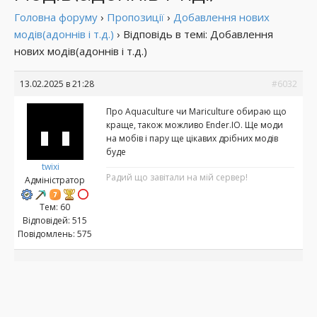
Головна форуму
›
Пропозиції
›
Добавлення нових
модів(адоннів і т.д.)
›
Відповідь в темі: Добавлення
нових модів(адоннів і т.д.)
13.02.2025 в 21:28
#6032
Про Aquaculture чи Mariculture обираю що
краще, також можливо Ender.IO. Ще моди
на мобів і пару ще цікавих дрібних модів
буде
twixi
Радий що завітали на мій сервер!
Адміністратор
Тем: 60
Відповідей: 515
Повідомлень: 575