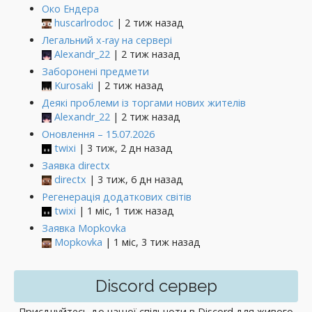
Око Ендера
huscarlrodoc
| 2 тиж назад
Легальний x-ray на сервері
Alexandr_22
| 2 тиж назад
Заборонені предмети
Kurosaki
| 2 тиж назад
Деякі проблеми із торгами нових жителів
Alexandr_22
| 2 тиж назад
Оновлення – 15.07.2026
twixi
| 3 тиж, 2 дн назад
Заявка directx
directx
| 3 тиж, 6 дн назад
Регенерація додаткових світів
twixi
| 1 міс, 1 тиж назад
Заявка Mopkovka
Mopkovka
| 1 міс, 3 тиж назад
Discord сервер
Приєднуйтесь до нашої спільноти в Discord для живого