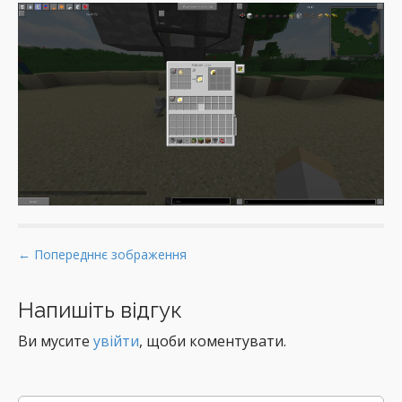
P
← Попередннє зображення
o
s
Напишіть відгук
t
Ви мусите
увійти
, щоби коментувати.
n
a
v