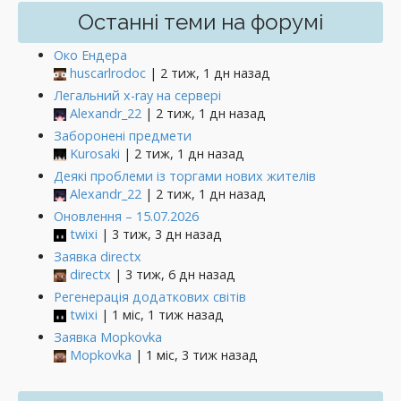
Останні теми на форумі
Око Ендера
huscarlrodoc
| 2 тиж, 1 дн назад
Легальний x-ray на сервері
Alexandr_22
| 2 тиж, 1 дн назад
Заборонені предмети
Kurosaki
| 2 тиж, 1 дн назад
Деякі проблеми із торгами нових жителів
Alexandr_22
| 2 тиж, 1 дн назад
Оновлення – 15.07.2026
twixi
| 3 тиж, 3 дн назад
Заявка directx
directx
| 3 тиж, 6 дн назад
Регенерація додаткових світів
twixi
| 1 міс, 1 тиж назад
Заявка Mopkovka
Mopkovka
| 1 міс, 3 тиж назад