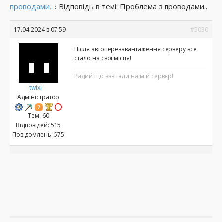
проводами..
›
Відповідь в темі: Проблема з проводами..
17.04.2024 в 07:59
#5030
Після автоперезавантаження серверу все
стало на свої місця!
Радий що завітали на мій сервер!
twixi
Адміністратор
Тем: 60
Відповідей: 515
Повідомлень: 575