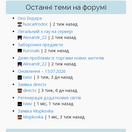
Останні теми на форумі
Око Ендера
huscarlrodoc
| 2 тиж назад
Легальний x-ray на сервері
Alexandr_22
| 2 тиж назад
Заборонені предмети
Kurosaki
| 2 тиж назад
Деякі проблеми із торгами нових жителів
Alexandr_22
| 2 тиж назад
Оновлення – 15.07.2026
twixi
| 3 тиж, 3 дн назад
Заявка directx
directx
| 3 тиж, 6 дн назад
Регенерація додаткових світів
twixi
| 1 міс, 1 тиж назад
Заявка Mopkovka
Mopkovka
| 1 міс, 3 тиж назад