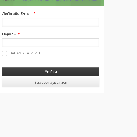
Лоґін або E-mail
*
Пароль
*
ш
ЗАПАМ'ЯТАТИ МЕНЕ
д