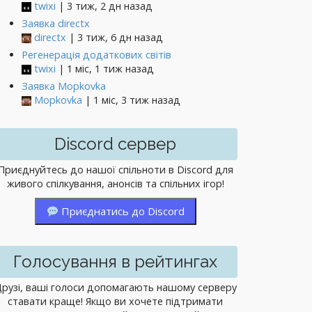
twixi
| 3 тиж, 2 дн назад
Заявка directx
directx
| 3 тиж, 6 дн назад
Регенерація додаткових світів
twixi
| 1 міс, 1 тиж назад
Заявка Mopkovka
Mopkovka
| 1 міс, 3 тиж назад
Discord сервер
Приєднуйтесь до нашої спільноти в Discord для
живого спілкування, анонсів та спільних ігор!
Приєднатись до Discord
Голосування в рейтингах
рузі, ваші голоси допомагають нашому серверу
ставати краще! Якщо ви хочете підтримати