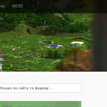
вер
MCBE
e
Увійти
Забули пароль?
Відправити лист ще раз?