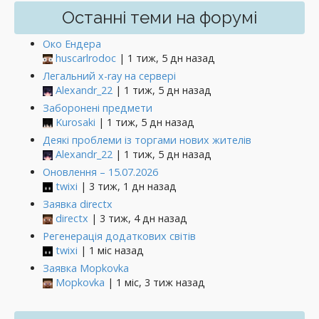
Останні теми на форумі
Око Ендера
huscarlrodoc
| 1 тиж, 5 дн назад
Легальний x-ray на сервері
Alexandr_22
| 1 тиж, 5 дн назад
Заборонені предмети
Kurosaki
| 1 тиж, 5 дн назад
Деякі проблеми із торгами нових жителів
Alexandr_22
| 1 тиж, 5 дн назад
Оновлення – 15.07.2026
twixi
| 3 тиж, 1 дн назад
Заявка directx
directx
| 3 тиж, 4 дн назад
Регенерація додаткових світів
twixi
| 1 міс назад
Заявка Mopkovka
Mopkovka
| 1 міс, 3 тиж назад