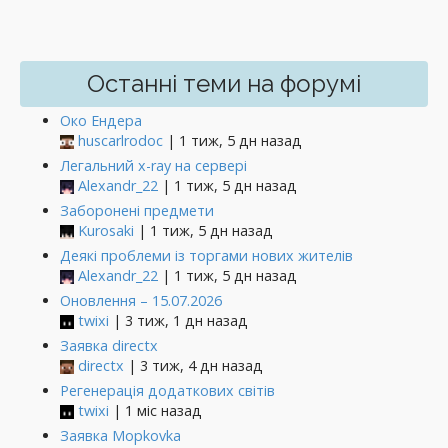
Останні теми на форумі
Око Ендера
huscarlrodoc
| 1 тиж, 5 дн назад
Легальний x-ray на сервері
Alexandr_22
| 1 тиж, 5 дн назад
Заборонені предмети
Kurosaki
| 1 тиж, 5 дн назад
Деякі проблеми із торгами нових жителів
Alexandr_22
| 1 тиж, 5 дн назад
Оновлення – 15.07.2026
twixi
| 3 тиж, 1 дн назад
Заявка directx
directx
| 3 тиж, 4 дн назад
Регенерація додаткових світів
twixi
| 1 міс назад
Заявка Mopkovka