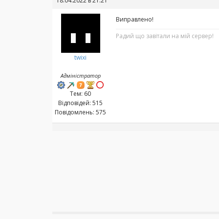
18.04.2022 в 21:21
Виправлено!
Радий що завітали на мій сервер!
twixi
Адміністратор
Тем: 60
Відповідей: 515
Повідомлень: 575