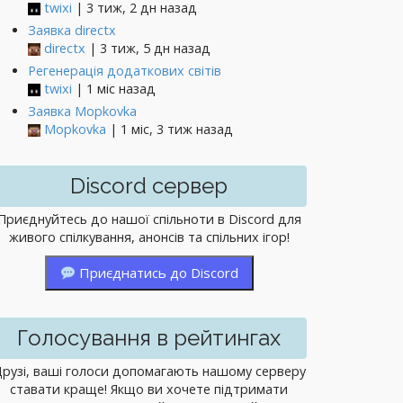
twixi
| 3 тиж, 2 дн назад
Заявка directx
directx
| 3 тиж, 5 дн назад
Регенерація додаткових світів
twixi
| 1 міс назад
Заявка Mopkovka
Mopkovka
| 1 міс, 3 тиж назад
Discord сервер
Приєднуйтесь до нашої спільноти в Discord для
живого спілкування, анонсів та спільних ігор!
Приєднатись до Discord
Голосування в рейтингах
рузі, ваші голоси допомагають нашому серверу
ставати краще! Якщо ви хочете підтримати