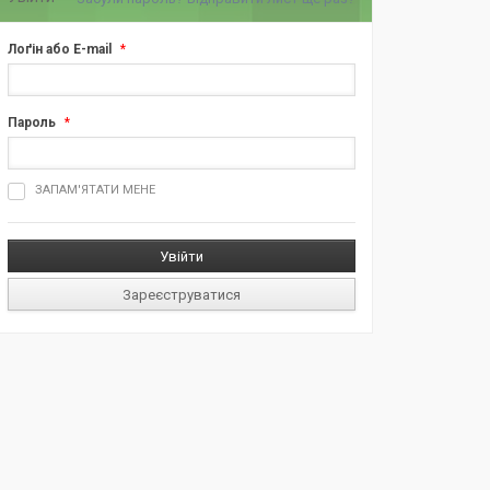
Лоґін або E-mail
*
Пароль
*
ш
ЗАПАМ'ЯТАТИ МЕНЕ
д