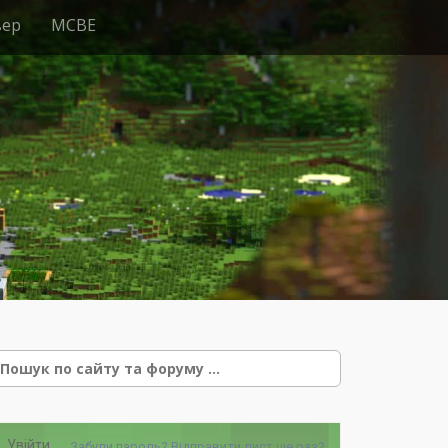
вер
MCBE
e
Увійти
Забули пароль?
Відправити лист ще раз?