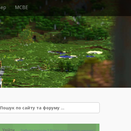
вер
MCBE
e
Увійти
Забули пароль?
Відправити лист ще раз?