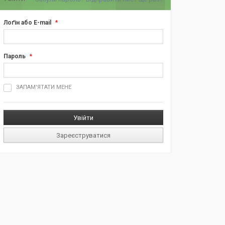
Лоґін або E-mail
*
Пароль
*
ш
ЗАПАМ'ЯТАТИ МЕНЕ
д