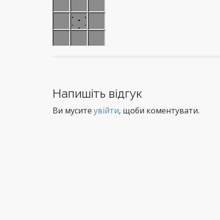
P
o
Напишіть відгук
s
t
Ви мусите
увійти
, щоби коментувати.
n
a
v
i
g
a
t
i