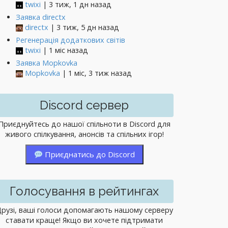
twixi
| 3 тиж, 1 дн назад
Заявка directx
directx
| 3 тиж, 5 дн назад
Регенерація додаткових світів
twixi
| 1 міс назад
Заявка Mopkovka
Mopkovka
| 1 міс, 3 тиж назад
Discord сервер
Приєднуйтесь до нашої спільноти в Discord для
живого спілкування, анонсів та спільних ігор!
Приєднатись до Discord
Голосування в рейтингах
рузі, ваші голоси допомагають нашому серверу
ставати краще! Якщо ви хочете підтримати