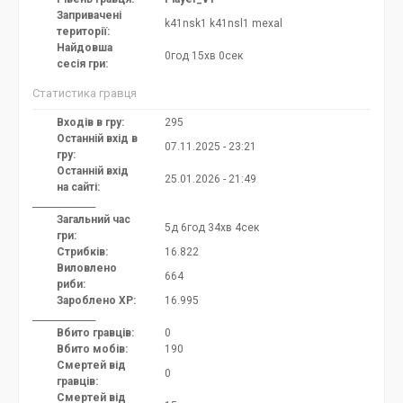
Запривачені
k41nsk1
k41nsl1
mexal
території:
Найдовша
0год 15хв 0сек
сесія гри:
Статистика гравця
Входів в гру:
295
Останній вхід в
07.11.2025 - 23:21
гру:
Останній вхід
25.01.2026 - 21:49
на сайті:
______________
Загальний час
5д 6год 34хв 4сек
гри:
Стрибків:
16.822
Виловлено
664
риби:
Зароблено XP:
16.995
______________
Вбито гравців:
0
Вбито мобів:
190
Смертей від
0
гравців:
Смертей від