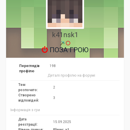
k41nsk1
ПОЗА ГРОЮ
Переглядів
198
профілю
Деталі профілю на форумі
Тем
2
розпочато:
Створено
3
відповідей:
Інформація з гри
Дата
15.09.2025
реєстрації:
Рівень гравця:
Player_v1