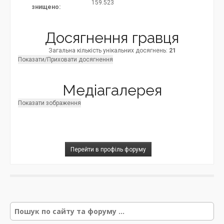
159.523
знищено:
Досягнення гравця
Загальна кількість унікальних досягнень:
21
Показати/Приховати досягнення
Медіагалерея
Показати зображення
Р
е