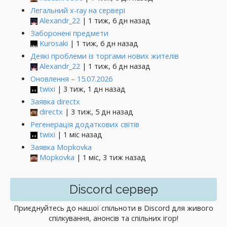
Легальний x-ray на сервері
Alexandr_22
| 1 тиж, 6 дн назад
Заборонені предмети
Kurosaki
| 1 тиж, 6 дн назад
Деякі проблеми із торгами нових жителів
Alexandr_22
| 1 тиж, 6 дн назад
Оновлення – 15.07.2026
twixi
| 3 тиж, 1 дн назад
Заявка directx
directx
| 3 тиж, 5 дн назад
Регенерація додаткових світів
twixi
| 1 міс назад
Заявка Mopkovka
Mopkovka
| 1 міс, 3 тиж назад
Discord сервер
Приєднуйтесь до нашої спільноти в Discord для живого
спілкування, анонсів та спільних ігор!