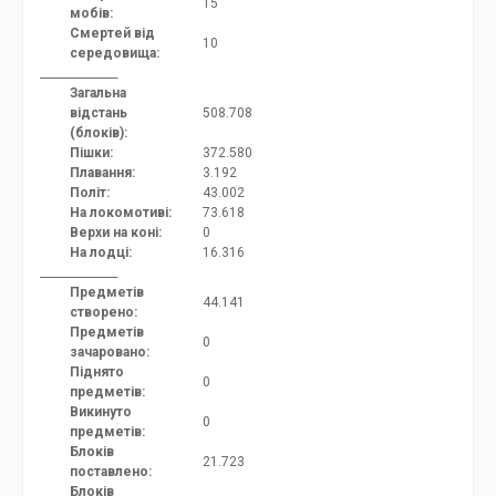
15
мобів:
Смертей від
10
середовища:
______________
Загальна
відстань
508.708
(блоків):
Пішки:
372.580
Плавання:
3.192
Політ:
43.002
На локомотиві:
73.618
Верхи на коні:
0
На лодці:
16.316
______________
Предметів
44.141
створено:
Предметів
0
зачаровано:
Піднято
0
предметів:
Викинуто
0
предметів:
Блоків
21.723
поставлено:
Блоків