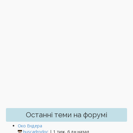
Останні теми на форумі
Око Ендера
huscarlrodoc
| 1 тиж, 6 дн назад