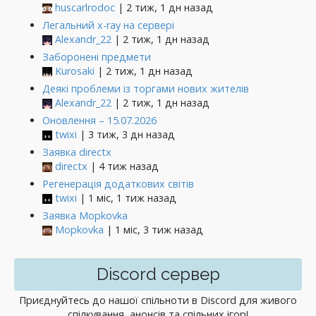
huscarlrodoc
| 2 тиж, 1 дн назад
Легальний x-ray на сервері
Alexandr_22
| 2 тиж, 1 дн назад
Заборонені предмети
Kurosaki
| 2 тиж, 1 дн назад
Деякі проблеми із торгами нових жителів
Alexandr_22
| 2 тиж, 1 дн назад
Оновлення – 15.07.2026
twixi
| 3 тиж, 3 дн назад
Заявка directx
directx
| 4 тиж назад
Регенерація додаткових світів
twixi
| 1 міс, 1 тиж назад
Заявка Mopkovka
Mopkovka
| 1 міс, 3 тиж назад
Discord сервер
Приєднуйтесь до нашої спільноти в Discord для живого
спілкування, анонсів та спільних ігор!