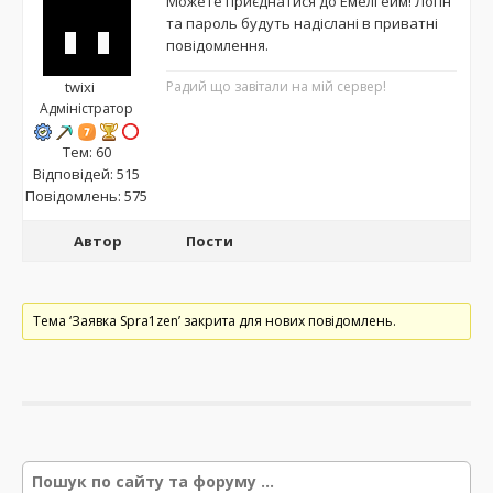
Можете приєднатися до ЕмелГейм! Логін
та пароль будуть надіслані в приватні
повідомлення.
twixi
Радий що завітали на мій сервер!
Адміністратор
Тем: 60
Відповідей: 515
Повідомлень: 575
Автор
Пости
Тема ‘Заявка Spra1zen’ закрита для нових повідомлень.
Р
е