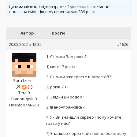
Ця тема містить 1 відповідь, має 2 участника, і востаннє
оновлена
twixi
. Цю тему переглянули 339 разів
Автор
Пости
20.05.2022 в 12:35
#1626
1. Скільки Вам років?
1) мені 17 років
2. Скільки вже граєте в Minecraft?
Spra1zen
2) років 7 +-
Тем: 0
3. Звідки Ви родом?
Відповідей: 0
Повідомлень: 0
3) Івано-Франківськ
4. Як Ви знайшли сервер і чому хочете
грати у нас?
4) Знайшов через чайт hotmc. бо не хочу