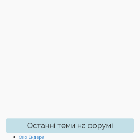
Останні теми на форумі
Око Ендера