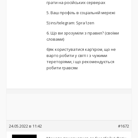
грати на російських серверах
5. Ваш профіль в соціальній мережі
5) ins/telegram: Spra1zen
6. Що ви зрозуміли з правил? (своїми
словами)
6)як користуватися кар’єром, що не
варто робити у світі і з чужими
тереторіями, і що рекомендується
робити гравсям
24.05.2022 в 11:42
#1672