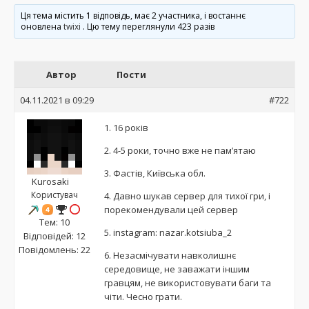
Ця тема містить 1 відповідь, має 2 участника, і востаннє
оновлена
twixi
. Цю тему переглянули 423 разів
Автор
Пости
04.11.2021 в 09:29
#722
1. 16 років
2. 4-5 роки, точно вже не пам’ятаю
3. Фастів, Київська обл.
Kurosaki
Користувач
4. Давно шукав сервер для тихої гри, і
порекомендували цей сервер
Тем: 10
5. instagram: nazar.kotsiuba_2
Відповідей: 12
Повідомлень: 22
6. Незасмічувати навколишнє
середовище, не заважати іншим
гравцям, не використовувати баги та
чіти. Чесно грати.