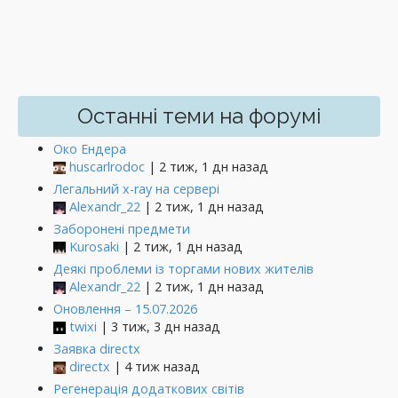
Останні теми на форумі
Око Ендера
huscarlrodoc
| 2 тиж, 1 дн назад
Легальний x-ray на сервері
Alexandr_22
| 2 тиж, 1 дн назад
Заборонені предмети
Kurosaki
| 2 тиж, 1 дн назад
Деякі проблеми із торгами нових жителів
Alexandr_22
| 2 тиж, 1 дн назад
Оновлення – 15.07.2026
twixi
| 3 тиж, 3 дн назад
Заявка directx
directx
| 4 тиж назад
Регенерація додаткових світів