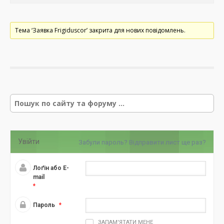
Тема ‘Заявка Frigiduscor’ закрита для нових повідомлень.
Р
е
з
у
л
Увійти
Забули пароль?
Відправити лист ще раз?
ь
т
а
Лоґін або E-
т
mail
*
и
п
Пароль
*
о
ш
ЗАПАМ'ЯТАТИ МЕНЕ