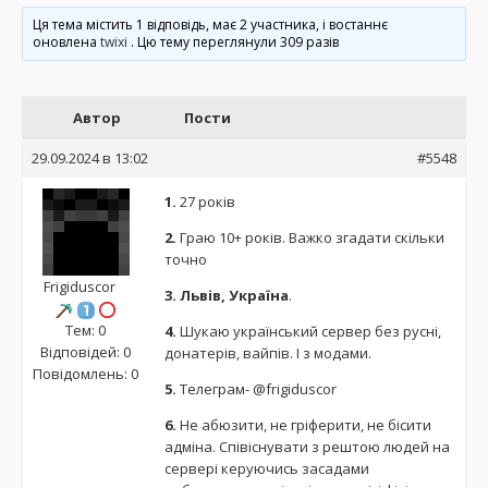
Ця тема містить 1 відповідь, має 2 участника, і востаннє
оновлена
twixi
. Цю тему переглянули 309 разів
Автор
Пости
29.09.2024 в 13:02
#5548
1.
27 років
2.
Граю 10+ років. Важко згадати скільки
точно
Frigiduscor
3. Львів, Україна
.
Тем: 0
4.
Шукаю український сервер без русні,
Відповідей: 0
донатерів, вайпів. І з модами.
Повідомлень: 0
5.
Телеграм-
@frigiduscor
6.
Не абюзити, не гріферити, не бісити
адміна. Співіснувати з рештою людей на
сервері керуючись засадами