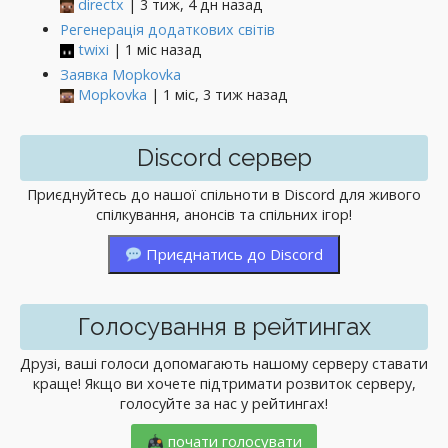
directx
| 3 тиж, 4 дн назад
Регенерація додаткових світів
twixi
| 1 міс назад
Заявка Mopkovka
Mopkovka
| 1 міс, 3 тиж назад
Discord сервер
Приєднуйтесь до нашої спільноти в Discord для живого
спілкування, анонсів та спільних ігор!
Приєднатись до Discord
Голосування в рейтингах
Друзі, ваші голоси допомагають нашому серверу ставати
краще! Якщо ви хочете підтримати розвиток серверу,
голосуйте за нас у рейтингах!
почати голосувати