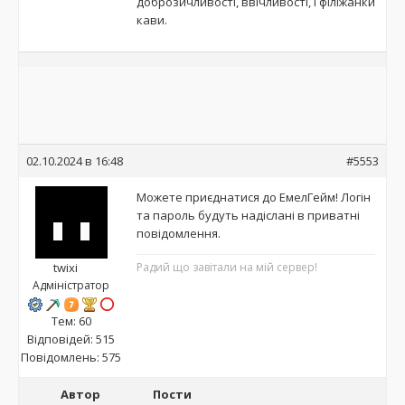
доброзичливості, ввічливості, і філіжанки
кави.
02.10.2024 в 16:48
#5553
Можете приєднатися до ЕмелГейм! Логін
та пароль будуть надіслані в приватні
повідомлення.
twixi
Радий що завітали на мій сервер!
Адміністратор
Тем: 60
Відповідей: 515
Повідомлень: 575
Автор
Пости