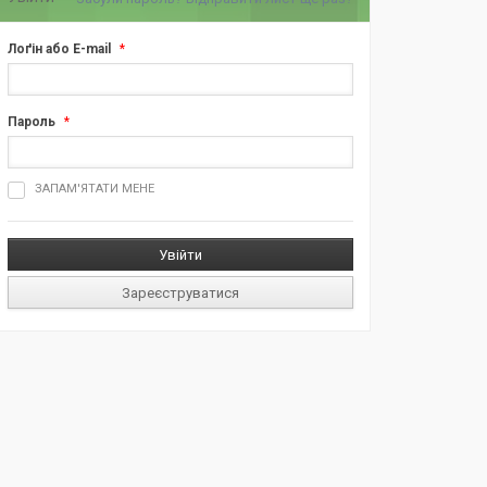
Лоґін або E-mail
*
Пароль
*
ш
ЗАПАМ'ЯТАТИ МЕНЕ
д