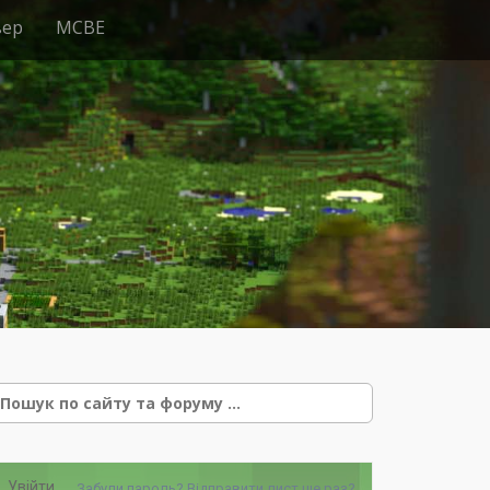
вер
MCBE
e
Увійти
Забули пароль?
Відправити лист ще раз?