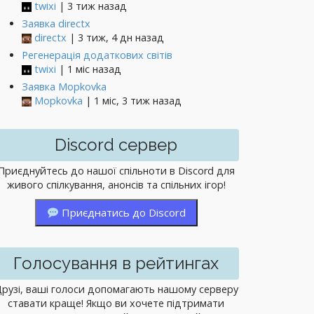
twixi
| 3 тиж назад
Заявка directx
directx
| 3 тиж, 4 дн назад
Регенерація додаткових світів
twixi
| 1 міс назад
Заявка Mopkovka
Mopkovka
| 1 міс, 3 тиж назад
Discord сервер
Приєднуйтесь до нашої спільноти в Discord для
живого спілкування, анонсів та спільних ігор!
Приєднатись до Discord
Голосування в рейтингах
рузі, ваші голоси допомагають нашому серверу
ставати краще! Якщо ви хочете підтримати