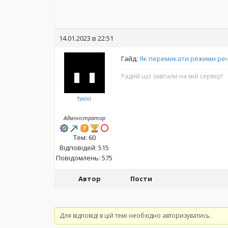
14.01.2023 в 22:51
Гайд:
Як перемикати режими реч
Радий що завітали на мій сервер!
twixi
Адміністратор
Тем: 60
Відповідей: 515
Повідомлень: 575
Автор
Пости
Для відповіді в цій темі необхідно авторизуватись.