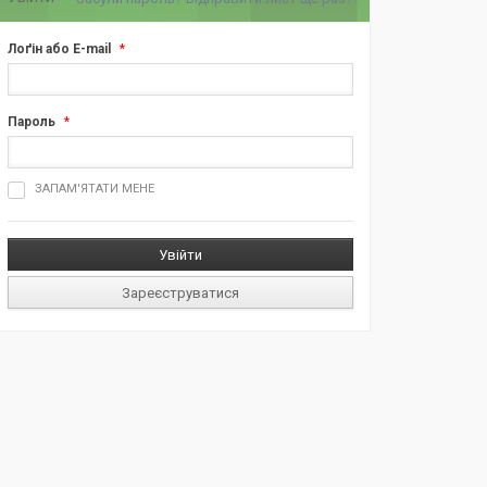
Лоґін або E-mail
*
Пароль
*
ш
ЗАПАМ'ЯТАТИ МЕНЕ
д