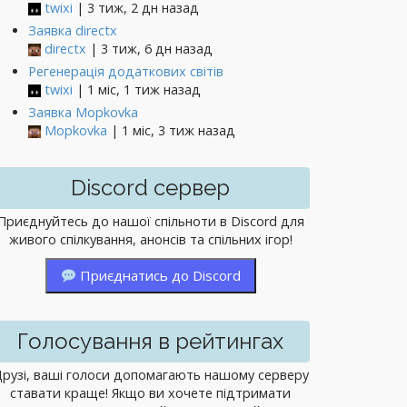
twixi
| 3 тиж, 2 дн назад
Заявка directx
directx
| 3 тиж, 6 дн назад
Регенерація додаткових світів
twixi
| 1 міс, 1 тиж назад
Заявка Mopkovka
Mopkovka
| 1 міс, 3 тиж назад
Discord сервер
Приєднуйтесь до нашої спільноти в Discord для
живого спілкування, анонсів та спільних ігор!
Приєднатись до Discord
Голосування в рейтингах
рузі, ваші голоси допомагають нашому серверу
ставати краще! Якщо ви хочете підтримати