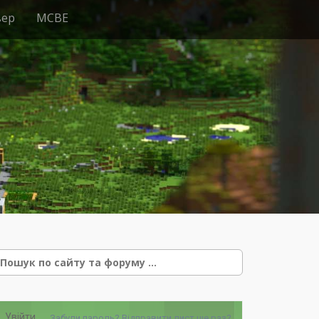
вер
MCBE
e
Увійти
Забули пароль?
Відправити лист ще раз?