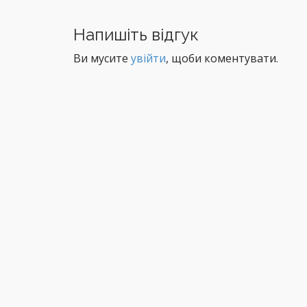
o
s
Напишіть відгук
t
Ви мусите
увійти
, щоби коментувати.
n
a
v
i
g
a
t
i
o
n