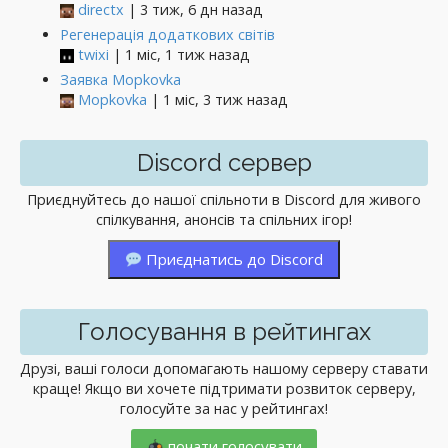
directx
| 3 тиж, 6 дн назад
Регенерація додаткових світів
twixi
| 1 міс, 1 тиж назад
Заявка Mopkovka
Mopkovka
| 1 міс, 3 тиж назад
Discord сервер
Приєднуйтесь до нашої спільноти в Discord для живого
спілкування, анонсів та спільних ігор!
Приєднатись до Discord
Голосування в рейтингах
Друзі, ваші голоси допомагають нашому серверу ставати
краще! Якщо ви хочете підтримати розвиток серверу,
голосуйте за нас у рейтингах!
почати голосувати