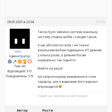
28.05.2025 в 22:04
#6478
Також було змінено систему ванільну
систему спавну мобів і з модів також.
А ще абсолютно всім і не тільки
ванільним мобам підвищено ХП деяким
twixi
у кілька разів, а деяким босам
Адміністратор
нормально так піднято!
Тем: 60
Майте на увазі!
Відповідей: 515
Повідомлень: 575
ШІ запропонував виживання в стилі
хардкор, але я відмовив його варіант
впровадити!
Радий що завітали на мій сервер!
Автор
Пости