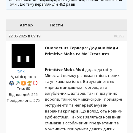
twixi
. Цю тему переглянули 462 разів
Автор
Пости
22.05.2025 в 09:19
#6392
Оновлення Сервера: Додано Моди
Primitive Mobs та Mo’ Creatures
Primitive Mobs Mod
додає до світу
twixi
Minecraft велику різноманітність нових
Адміністратор
та унікальних істот. Ви зустрінете як
мирних мандрівних торговців та
Тем: 60
загублених шахтарів, так і підступних
Відповідей: 515
ворогів, таких як міміки-скрині, примарні
Повідомлень: 575
інструменти та непередбачувані
варіанти кріперів, що володіють новими
здібностями. Також з’являться нові види
слимаків з особливими предметами та
можливість приручити деяких диких