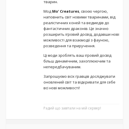
тварин.
Мод
Mo’ Creatures
, своєю чергою,
наповнить світ новими тваринами, від
реалістичних коней та ведмедів до
фантастичних драконів. Це значно
розширить ігровий досвід, додавши нові
можливості для взаємодії з фауною,
розведення та приручення.
Ці моди зроблять ваш ігровий досвід
більш динамічним, захоплюючим та
непередбачуваним.
Запрошуємо всіх гравців досліджувати
оновлений світ та відкривати для себе
всі нові можливості!
Радий що завітали на мій сервер!