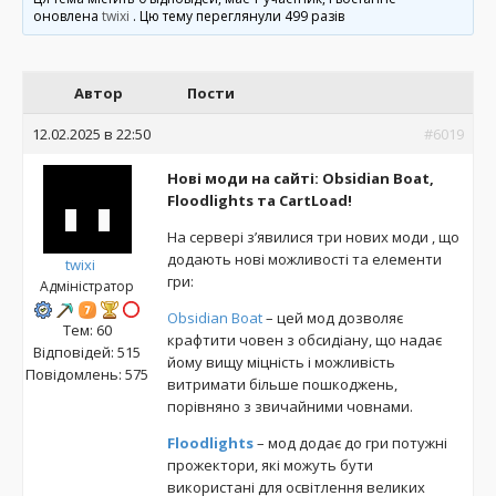
оновлена
twixi
. Цю тему переглянули 499 разів
Автор
Пости
12.02.2025 в 22:50
#6019
Нові моди на сайті: Obsidian Boat,
Floodlights та CartLoad!
На сервері з’явилися три нових моди , що
додають нові можливості та елементи
twixi
гри:
Адміністратор
Obsidian Boat
– цей мод дозволяє
Тем: 60
крафтити човен з обсидіану, що надає
Відповідей: 515
йому вищу міцність і можливість
Повідомлень: 575
витримати більше пошкоджень,
порівняно з звичайними човнами.
Floodlights
– мод додає до гри потужні
прожектори, які можуть бути
використані для освітлення великих