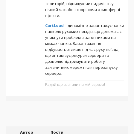
територій, підвищуючи видимість у
нічний час або створюючи атмосферні
ефекти.
CartLoad
– динамічно завантажує чанки
навколо рухомих поїздів, що допомагає
уникнути проблем з вагончиками на
межах чанків. Завантаження
відбувається лише під час руху поїзда,
що оптимізує ресурси сервера та
дозволяє підтримувати роботу
залізничних мереж після перезапуску
сервера.
Радий що завітали на мій сервер!
Автор
Пости