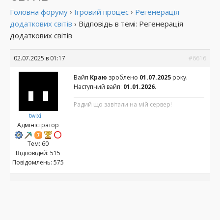
Головна форуму
›
Ігровий процес
›
Регенерація
додаткових світів
›
Відповідь в темі: Регенерація
додаткових світів
02.07.2025 в 01:17
#6616
Вайп
Краю
зроблено
01.07.2025
року.
Наступний вайп:
01.01.2026
.
Радий що завітали на мій сервер!
twixi
Адміністратор
Тем: 60
Відповідей: 515
Повідомлень: 575