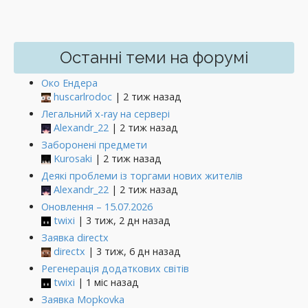
Останні теми на форумі
Око Ендера
huscarlrodoc
| 2 тиж назад
Легальний x-ray на сервері
Alexandr_22
| 2 тиж назад
Заборонені предмети
Kurosaki
| 2 тиж назад
Деякі проблеми із торгами нових жителів
Alexandr_22
| 2 тиж назад
Оновлення – 15.07.2026
twixi
| 3 тиж, 2 дн назад
Заявка directx
directx
| 3 тиж, 6 дн назад
Регенерація додаткових світів
twixi
| 1 міс назад
Заявка Mopkovka