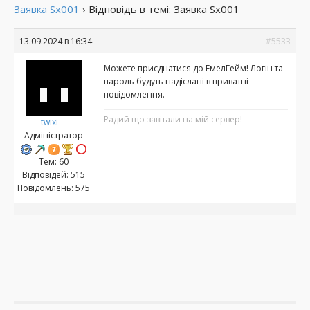
Заявка Sx001
›
Відповідь в темі: Заявка Sx001
13.09.2024 в 16:34
#5533
Можете приєднатися до ЕмелГейм! Логін та
пароль будуть надіслані в приватні
повідомлення.
Радий що завітали на мій сервер!
twixi
Адміністратор
Тем: 60
Відповідей: 515
Повідомлень: 575