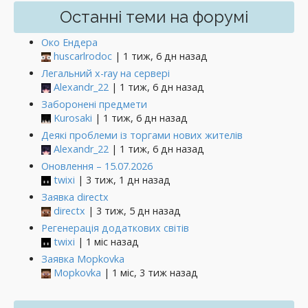
Останні теми на форумі
Око Ендера
huscarlrodoc
| 1 тиж, 6 дн назад
Легальний x-ray на сервері
Alexandr_22
| 1 тиж, 6 дн назад
Заборонені предмети
Kurosaki
| 1 тиж, 6 дн назад
Деякі проблеми із торгами нових жителів
Alexandr_22
| 1 тиж, 6 дн назад
Оновлення – 15.07.2026
twixi
| 3 тиж, 1 дн назад
Заявка directx
directx
| 3 тиж, 5 дн назад
Регенерація додаткових світів
twixi
| 1 міс назад
Заявка Mopkovka
Mopkovka
| 1 міс, 3 тиж назад