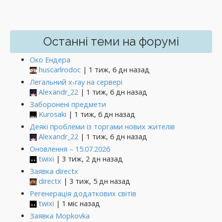
Останні теми на форумі
Око Ендера
huscarlrodoc
| 1 тиж, 6 дн назад
Легальний x-ray на сервері
Alexandr_22
| 1 тиж, 6 дн назад
Заборонені предмети
Kurosaki
| 1 тиж, 6 дн назад
Деякі проблеми із торгами нових жителів
Alexandr_22
| 1 тиж, 6 дн назад
Оновлення – 15.07.2026
twixi
| 3 тиж, 2 дн назад
Заявка directx
directx
| 3 тиж, 5 дн назад
Регенерація додаткових світів
twixi
| 1 міс назад
Заявка Mopkovka