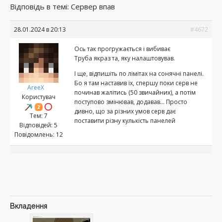
Відповідь в темі: Сервер впав
28.01.2024 в 20:13
#4672
Ось так прогружається і вибиває
Труба якраз та, яку налаштовував.
І ще, відпишіть по лімітах на сонячні панелі.
Бо я там наставив їх, спершу поки серв не
AreeX
починав жалітись (50 звичайних), а потім
Користувач
поступово змінював, додавав… Просто
дивно, що за різних умов серв дає
Тем: 7
поставити різну кулькість панелей
Відповідей: 5
Повідомлень: 12
Вкладення