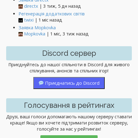
directx
| 3 тиж, 5 дн назад
Регенерація додаткових світів
twixi
| 1 міс назад
Заявка Mopkovka
Mopkovka
| 1 міс, 3 тиж назад
Discord сервер
Приєднуйтесь до нашої спільноти в Discord для живого
спілкування, анонсів та спільних ігор!
Приєднатись до Discord
Голосування в рейтингах
Друзі, ваші голоси допомагають нашому серверу ставати
краще! Якщо ви хочете підтримати розвиток серверу,
голосуйте за нас у рейтингах!