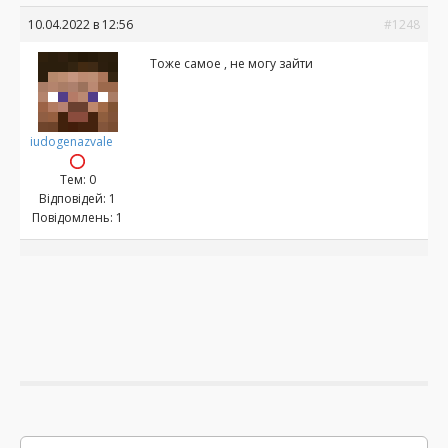
10.04.2022 в 12:56
#1248
Тоже самое , не могу зайти
iudogenazvale
Тем: 0
Відповідей: 1
Повідомлень: 1
Р