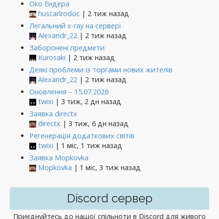
Око Ендера
huscarlrodoc
| 2 тиж назад
Легальний x-ray на сервері
Alexandr_22
| 2 тиж назад
Заборонені предмети
Kurosaki
| 2 тиж назад
Деякі проблеми із торгами нових жителів
Alexandr_22
| 2 тиж назад
Оновлення – 15.07.2026
twixi
| 3 тиж, 2 дн назад
Заявка directx
directx
| 3 тиж, 6 дн назад
Регенерація додаткових світів
twixi
| 1 міс, 1 тиж назад
Заявка Mopkovka
Mopkovka
| 1 міс, 3 тиж назад
Discord сервер
Приєднуйтесь до нашої спільноти в Discord для живого