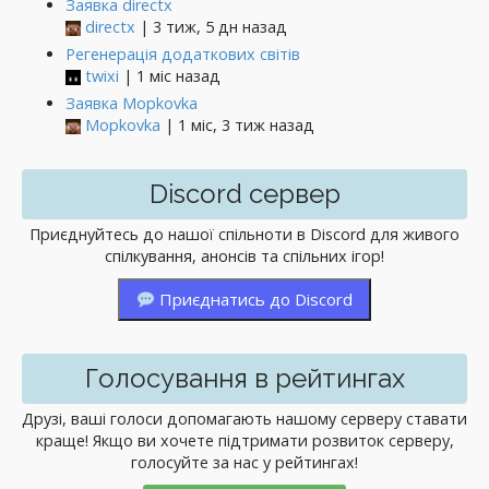
Заявка directx
directx
| 3 тиж, 5 дн назад
Регенерація додаткових світів
twixi
| 1 міс назад
Заявка Mopkovka
Mopkovka
| 1 міс, 3 тиж назад
Discord сервер
Приєднуйтесь до нашої спільноти в Discord для живого
спілкування, анонсів та спільних ігор!
Приєднатись до Discord
Голосування в рейтингах
Друзі, ваші голоси допомагають нашому серверу ставати
краще! Якщо ви хочете підтримати розвиток серверу,
голосуйте за нас у рейтингах!