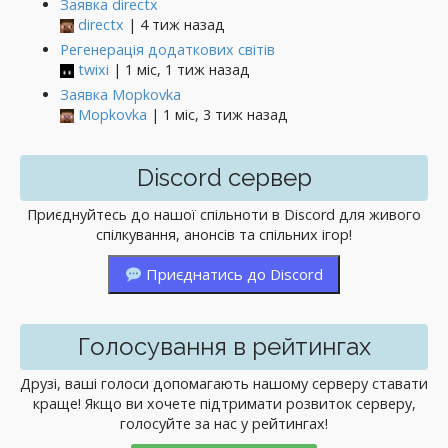
Заявка directx
directx
| 4 тиж назад
Регенерація додаткових світів
twixi
| 1 міс, 1 тиж назад
Заявка Mopkovka
Mopkovka
| 1 міс, 3 тиж назад
Discord сервер
Приєднуйтесь до нашої спільноти в Discord для живого
спілкування, анонсів та спільних ігор!
Приєднатись до Discord
Голосування в рейтингах
Друзі, ваші голоси допомагають нашому серверу ставати
краще! Якщо ви хочете підтримати розвиток серверу,
голосуйте за нас у рейтингах!