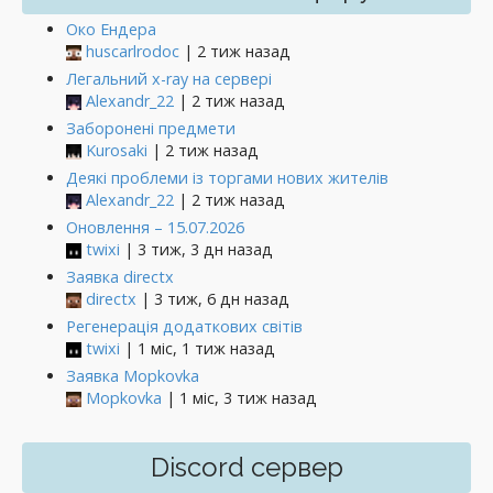
Око Ендера
huscarlrodoc
| 2 тиж назад
Легальний x-ray на сервері
Alexandr_22
| 2 тиж назад
Заборонені предмети
Kurosaki
| 2 тиж назад
Деякі проблеми із торгами нових жителів
Alexandr_22
| 2 тиж назад
Оновлення – 15.07.2026
twixi
| 3 тиж, 3 дн назад
Заявка directx
directx
| 3 тиж, 6 дн назад
Регенерація додаткових світів
twixi
| 1 міс, 1 тиж назад
Заявка Mopkovka
Mopkovka
| 1 міс, 3 тиж назад
Discord сервер