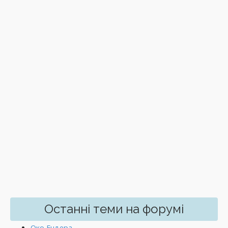
Останні теми на форумі
Око Ендера