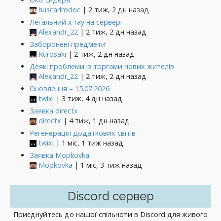
huscarlrodoc
| 2 тиж, 2 дн назад
Легальний x-ray на сервері
Alexandr_22
| 2 тиж, 2 дн назад
Заборонені предмети
Kurosaki
| 2 тиж, 2 дн назад
Деякі проблеми із торгами нових жителів
Alexandr_22
| 2 тиж, 2 дн назад
Оновлення – 15.07.2026
twixi
| 3 тиж, 4 дн назад
Заявка directx
directx
| 4 тиж, 1 дн назад
Регенерація додаткових світів
twixi
| 1 міс, 1 тиж назад
Заявка Mopkovka
Mopkovka
| 1 міс, 3 тиж назад
Discord сервер
Приєднуйтесь до нашої спільноти в Discord для живого