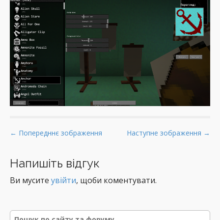
P
← Попередннє зображення
Наступне зображення →
o
s
Напишіть відгук
t
Ви мусите
увійти
, щоби коментувати.
n
a
v
Р