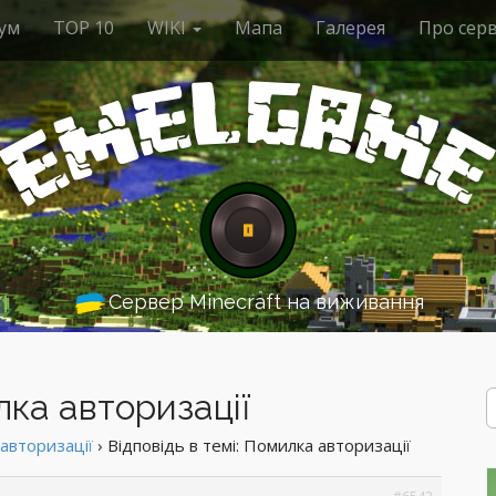
ум
ТОР 10
WIKI
Мапа
Галерея
Про сер
G
l
e
a
m
m
E
Сервер Minecraft на виживання
лка авторизації
Р
е
з
авторизації
›
Відповідь в темі: Помилка авторизації
у
л