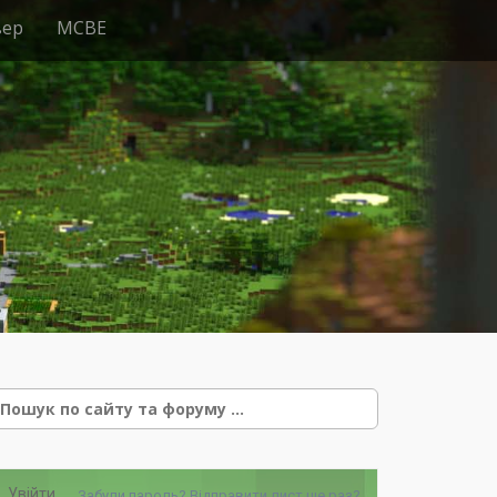
вер
MCBE
e
Увійти
Забули пароль?
Відправити лист ще раз?