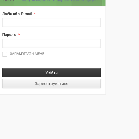
Лоґін або E-mail
*
Пароль
*
ш
ЗАПАМ'ЯТАТИ МЕНЕ
д