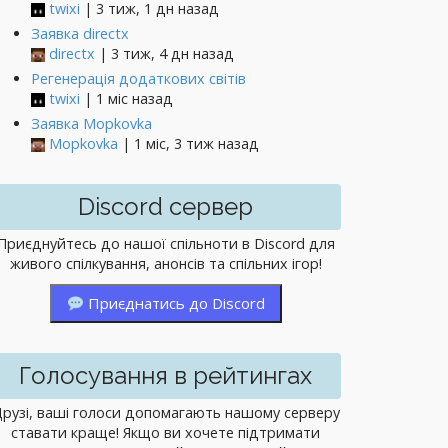
twixi
| 3 тиж, 1 дн назад
Заявка directx
directx
| 3 тиж, 4 дн назад
Регенерація додаткових світів
twixi
| 1 міс назад
Заявка Mopkovka
Mopkovka
| 1 міс, 3 тиж назад
Discord сервер
Приєднуйтесь до нашої спільноти в Discord для
живого спілкування, анонсів та спільних ігор!
Приєднатись до Discord
Голосування в рейтингах
рузі, ваші голоси допомагають нашому серверу
ставати краще! Якщо ви хочете підтримати