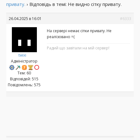
привату.
›
Відповідь в темі: Не видно сітку привату.
26.04.2025 в 16:01
#6333
На сервері немає сітки привату. Не
реалізовано =(
Радий що завітали на мій сервер!
twixi
Адміністратор
Тем: 60
Відповідей: 515
Повідомлень: 575