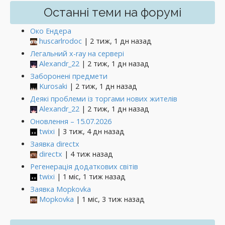
Останні теми на форумі
Око Ендера
huscarlrodoc
| 2 тиж, 1 дн назад
Легальний x-ray на сервері
Alexandr_22
| 2 тиж, 1 дн назад
Заборонені предмети
Kurosaki
| 2 тиж, 1 дн назад
Деякі проблеми із торгами нових жителів
Alexandr_22
| 2 тиж, 1 дн назад
Оновлення – 15.07.2026
twixi
| 3 тиж, 4 дн назад
Заявка directx
directx
| 4 тиж назад
Регенерація додаткових світів
twixi
| 1 міс, 1 тиж назад
Заявка Mopkovka
Mopkovka
| 1 міс, 3 тиж назад