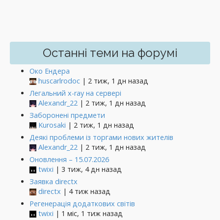
Останні теми на форумі
Око Ендера
huscarlrodoc
| 2 тиж, 1 дн назад
Легальний x-ray на сервері
Alexandr_22
| 2 тиж, 1 дн назад
Заборонені предмети
Kurosaki
| 2 тиж, 1 дн назад
Деякі проблеми із торгами нових жителів
Alexandr_22
| 2 тиж, 1 дн назад
Оновлення – 15.07.2026
twixi
| 3 тиж, 4 дн назад
Заявка directx
directx
| 4 тиж назад
Регенерація додаткових світів
twixi
| 1 міс, 1 тиж назад