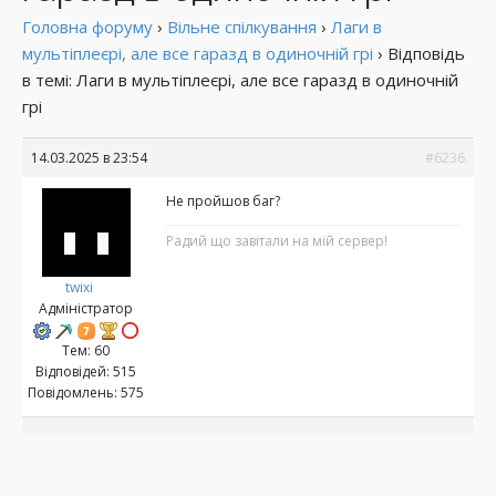
Головна форуму
›
Вільне спілкування
›
Лаги в
мультіплеєрі, але все гаразд в одиночній грі
›
Відповідь
в темі: Лаги в мультіплеєрі, але все гаразд в одиночній
грі
14.03.2025 в 23:54
#6236
Не пройшов баг?
Радий що завітали на мій сервер!
twixi
Адміністратор
Тем: 60
Відповідей: 515
Повідомлень: 575