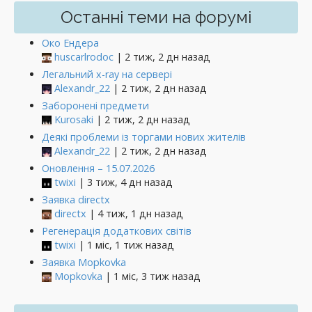
Останні теми на форумі
Око Ендера
huscarlrodoc
| 2 тиж, 2 дн назад
Легальний x-ray на сервері
Alexandr_22
| 2 тиж, 2 дн назад
Заборонені предмети
Kurosaki
| 2 тиж, 2 дн назад
Деякі проблеми із торгами нових жителів
Alexandr_22
| 2 тиж, 2 дн назад
Оновлення – 15.07.2026
twixi
| 3 тиж, 4 дн назад
Заявка directx
directx
| 4 тиж, 1 дн назад
Регенерація додаткових світів
twixi
| 1 міс, 1 тиж назад
Заявка Mopkovka
Mopkovka
| 1 міс, 3 тиж назад