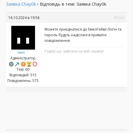
Заявка Chay0k
›
Відповідь в темі: Заявка Chay0k
18.10.2024 в 19:58
#5583
Можете приєднатися до ЕмелГейм! Логін та
пароль будуть надіслані в приватні
повідомлення.
Радий що завітали на мій сервер!
twixi
Адміністратор
Тем: 60
Відповідей: 515
Повідомлень: 575