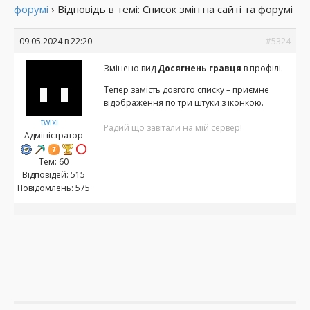
форумі
›
Відповідь в темі: Список змін на сайті та форумі
09.05.2024 в 22:20
#5324
Змінено вид
Досягнень гравця
в профілі.
Тепер замість довгого списку – приємне
відображення по три штуки з іконкою.
twixi
Радий що завітали на мій сервер!
Адміністратор
Тем: 60
Відповідей: 515
Повідомлень: 575