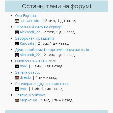
Останні теми на форумі
Око Ендера
huscarlrodoc
| 2 тиж, 1 дн назад
Легальний x-ray на сервері
Alexandr_22
| 2 тиж, 1 дн назад
Заборонені предмети
Kurosaki
| 2 тиж, 1 дн назад
Деякі проблеми із торгами нових жителів
Alexandr_22
| 2 тиж, 1 дн назад
Оновлення – 15.07.2026
twixi
| 3 тиж, 3 дн назад
Заявка directx
directx
| 4 тиж назад
Регенерація додаткових світів
twixi
| 1 міс, 1 тиж назад
Заявка Mopkovka
Mopkovka
| 1 міс, 3 тиж назад