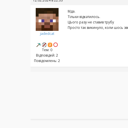
12.02.2024 в 22:33
Мда.
Тільки відкатилось.
ЦЬого разу не ставив трубу
Просто так викинуло, коли шось з
jadedcat
Тем: 0
Відповідей: 2
Повідомлень: 2