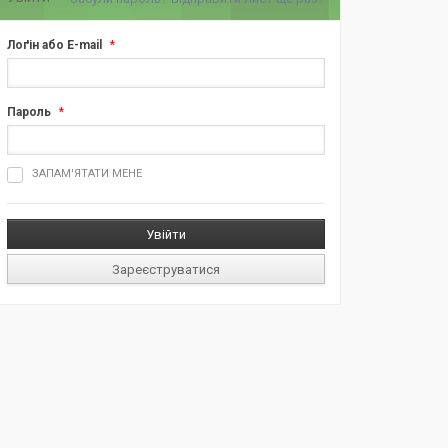
Лоґін або E-mail
*
Пароль
*
ш
ЗАПАМ'ЯТАТИ МЕНЕ
д