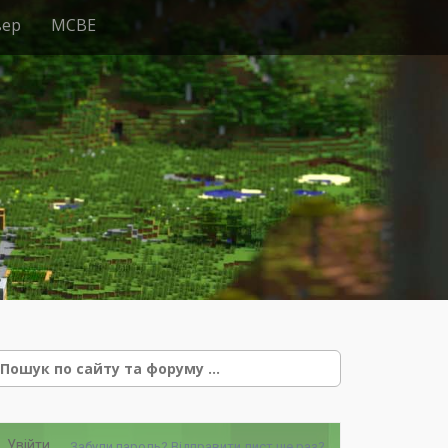
вер
MCBE
e
Увійти
Забули пароль?
Відправити лист ще раз?