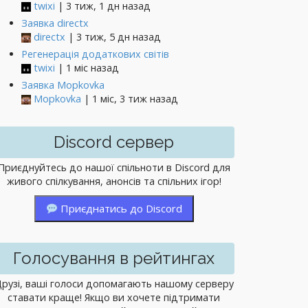
twixi
| 3 тиж, 1 дн назад
Заявка directx
directx
| 3 тиж, 5 дн назад
Регенерація додаткових світів
twixi
| 1 міс назад
Заявка Mopkovka
Mopkovka
| 1 міс, 3 тиж назад
Discord сервер
Приєднуйтесь до нашої спільноти в Discord для
живого спілкування, анонсів та спільних ігор!
Приєднатись до Discord
Голосування в рейтингах
рузі, ваші голоси допомагають нашому серверу
ставати краще! Якщо ви хочете підтримати